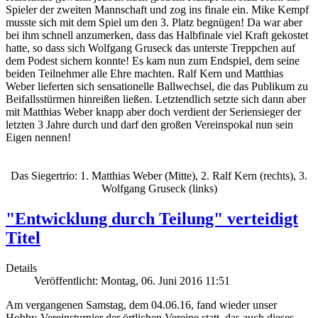
Spieler der zweiten Mannschaft und zog ins finale ein. Mike Kempf
musste sich mit dem Spiel um den 3. Platz begnügen! Da war aber
bei ihm schnell anzumerken, dass das Halbfinale viel Kraft gekostet
hatte, so dass sich Wolfgang Gruseck das unterste Treppchen auf
dem Podest sichern konnte! Es kam nun zum Endspiel, dem seine
beiden Teilnehmer alle Ehre machten. Ralf Kern und Matthias
Weber lieferten sich sensationelle Ballwechsel, die das Publikum zu
Beifallsstürmen hinreißen ließen. Letztendlich setzte sich dann aber
mit Matthias Weber knapp aber doch verdient der Seriensieger der
letzten 3 Jahre durch und darf den großen Vereinspokal nun sein
Eigen nennen!
Das Siegertrio: 1. Matthias Weber (Mitte), 2. Ralf Kern (rechts), 3.
Wolfgang Gruseck (links)
"Entwicklung durch Teilung" verteidigt
Titel
Details
Veröffentlicht: Montag, 06. Juni 2016 11:51
Am vergangenen Samstag, dem 04.06.16, fand wieder unser
Hobby-Vereinsturnier der örtlichen Vereine statt, das auch dieses