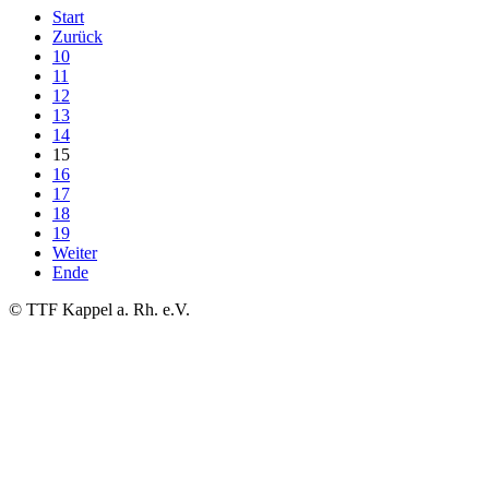
Start
Zurück
10
11
12
13
14
15
16
17
18
19
Weiter
Ende
© TTF Kappel a. Rh. e.V.