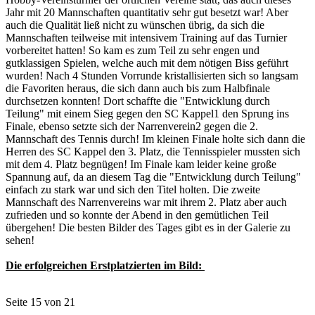
Jahr mit 20 Mannschaften quantitativ sehr gut besetzt war! Aber
auch die Qualität ließ nicht zu wünschen übrig, da sich die
Mannschaften teilweise mit intensivem Training auf das Turnier
vorbereitet hatten! So kam es zum Teil zu sehr engen und
gutklassigen Spielen, welche auch mit dem nötigen Biss geführt
wurden! Nach 4 Stunden Vorrunde kristallisierten sich so langsam
die Favoriten heraus, die sich dann auch bis zum Halbfinale
durchsetzen konnten! Dort schaffte die "Entwicklung durch
Teilung" mit einem Sieg gegen den SC Kappel1 den Sprung ins
Finale, ebenso setzte sich der Narrenverein2 gegen die 2.
Mannschaft des Tennis durch! Im kleinen Finale holte sich dann die
Herren des SC Kappel den 3. Platz, die Tennisspieler mussten sich
mit dem 4. Platz begnügen! Im Finale kam leider keine große
Spannung auf, da an diesem Tag die "Entwicklung durch Teilung"
einfach zu stark war und sich den Titel holten. Die zweite
Mannschaft des Narrenvereins war mit ihrem 2. Platz aber auch
zufrieden und so konnte der Abend in den gemütlichen Teil
übergehen! Die besten Bilder des Tages gibt es in der Galerie zu
sehen!
Die erfolgreichen Erstplatzierten im Bild:
Seite 15 von 21