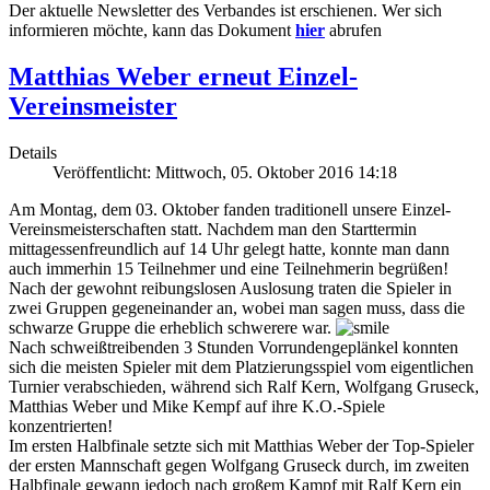
Der aktuelle Newsletter des Verbandes ist erschienen. Wer sich
informieren möchte, kann das Dokument
hier
abrufen
Matthias Weber erneut Einzel-
Vereinsmeister
Details
Veröffentlicht: Mittwoch, 05. Oktober 2016 14:18
Am Montag, dem 03. Oktober fanden traditionell unsere Einzel-
Vereinsmeisterschaften statt. Nachdem man den Starttermin
mittagessenfreundlich auf 14 Uhr gelegt hatte, konnte man dann
auch immerhin 15 Teilnehmer und eine Teilnehmerin begrüßen!
Nach der gewohnt reibungslosen Auslosung traten die Spieler in
zwei Gruppen gegeneinander an, wobei man sagen muss, dass die
schwarze Gruppe die erheblich schwerere war.
Nach schweißtreibenden 3 Stunden Vorrundengeplänkel konnten
sich die meisten Spieler mit dem Platzierungsspiel vom eigentlichen
Turnier verabschieden, während sich Ralf Kern, Wolfgang Gruseck,
Matthias Weber und Mike Kempf auf ihre K.O.-Spiele
konzentrierten!
Im ersten Halbfinale setzte sich mit Matthias Weber der Top-Spieler
der ersten Mannschaft gegen Wolfgang Gruseck durch, im zweiten
Halbfinale gewann jedoch nach großem Kampf mit Ralf Kern ein